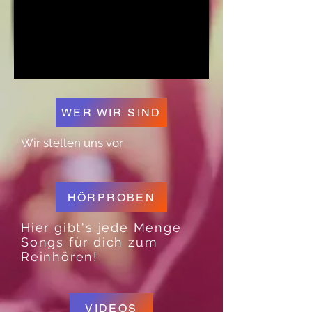
WER WIR SIND
Wir stellen uns vor
HÖRPROBEN
Hier gibt's jede Menge
Songs für dich zum
Reinhören!
VIDEOS