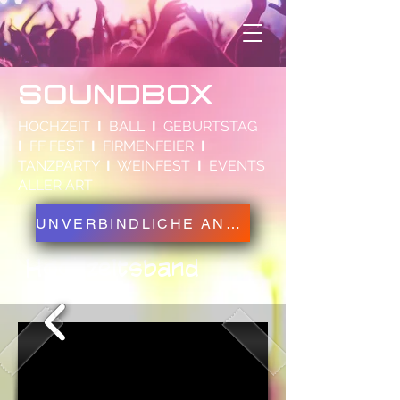
SOUNDBOX
HOCHZEIT
I
BALL
I
GEBURTSTAG
I
FF FEST
I
FIRMENFEIER
I
TANZPARTY
I
WEINFEST
I
EVENTS
ALLER ART
UNVERBINDLICHE ANFRAGE
Hochzeitsband